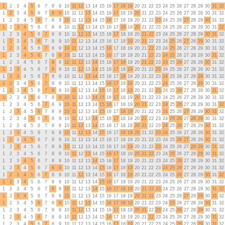
1
2
3
4
5
6
7
8
9
10
11
12
13
14
15
16
17
18
19
20
21
22
23
24
25
26
27
28
29
30
31
32
1
2
3
4
5
6
7
8
9
10
11
12
13
14
15
16
17
18
19
20
21
22
23
24
25
26
27
28
29
30
31
32
1
2
3
4
5
6
7
8
9
10
11
12
13
14
15
16
17
18
19
20
21
22
23
24
25
26
27
28
29
30
31
32
1
2
3
4
5
6
7
8
9
10
11
12
13
14
15
16
17
18
19
20
21
22
23
24
25
26
27
28
29
30
31
32
1
2
3
4
5
6
7
8
9
10
11
12
13
14
15
16
17
18
19
20
21
22
23
24
25
26
27
28
29
30
31
32
1
2
3
4
5
6
7
8
9
10
11
12
13
14
15
16
17
18
19
20
21
22
23
24
25
26
27
28
29
30
31
32
1
2
3
4
5
6
7
8
9
10
11
12
13
14
15
16
17
18
19
20
21
22
23
24
25
26
27
28
29
30
31
32
1
2
3
4
5
6
7
8
9
10
11
12
13
14
15
16
17
18
19
20
21
22
23
24
25
26
27
28
29
30
31
32
1
2
3
4
5
6
7
8
9
10
11
12
13
14
15
16
17
18
19
20
21
22
23
24
25
26
27
28
29
30
31
32
1
2
3
4
5
6
7
8
9
10
11
12
13
14
15
16
17
18
19
20
21
22
23
24
25
26
27
28
29
30
31
32
1
2
3
4
5
6
7
8
9
10
11
12
13
14
15
16
17
18
19
20
21
22
23
24
25
26
27
28
29
30
31
32
1
2
3
4
5
6
7
8
9
10
11
12
13
14
15
16
17
18
19
20
21
22
23
24
25
26
27
28
29
30
31
32
1
2
3
4
5
6
7
8
9
10
11
12
13
14
15
16
17
18
19
20
21
22
23
24
25
26
27
28
29
30
31
32
1
2
3
4
5
6
7
8
9
10
11
12
13
14
15
16
17
18
19
20
21
22
23
24
25
26
27
28
29
30
31
32
1
2
3
4
5
6
7
8
9
10
11
12
13
14
15
16
17
18
19
20
21
22
23
24
25
26
27
28
29
30
31
32
1
2
3
4
5
6
7
8
9
10
11
12
13
14
15
16
17
18
19
20
21
22
23
24
25
26
27
28
29
30
31
32
1
2
3
4
5
6
7
8
9
10
11
12
13
14
15
16
17
18
19
20
21
22
23
24
25
26
27
28
29
30
31
32
1
2
3
4
5
6
7
8
9
10
11
12
13
14
15
16
17
18
19
20
21
22
23
24
25
26
27
28
29
30
31
32
1
2
3
4
5
6
7
8
9
10
11
12
13
14
15
16
17
18
19
20
21
22
23
24
25
26
27
28
29
30
31
32
1
2
3
4
5
6
7
8
9
10
11
12
13
14
15
16
17
18
19
20
21
22
23
24
25
26
27
28
29
30
31
32
1
2
3
4
5
6
7
8
9
10
11
12
13
14
15
16
17
18
19
20
21
22
23
24
25
26
27
28
29
30
31
32
1
2
3
4
5
6
7
8
9
10
11
12
13
14
15
16
17
18
19
20
21
22
23
24
25
26
27
28
29
30
31
32
1
2
3
4
5
6
7
8
9
10
11
12
13
14
15
16
17
18
19
20
21
22
23
24
25
26
27
28
29
30
31
32
1
2
3
4
5
6
7
8
9
10
11
12
13
14
15
16
17
18
19
20
21
22
23
24
25
26
27
28
29
30
31
32
1
2
3
4
5
6
7
8
9
10
11
12
13
14
15
16
17
18
19
20
21
22
23
24
25
26
27
28
29
30
31
32
1
2
3
4
5
6
7
8
9
10
11
12
13
14
15
16
17
18
19
20
21
22
23
24
25
26
27
28
29
30
31
32
1
2
3
4
5
6
7
8
9
10
11
12
13
14
15
16
17
18
19
20
21
22
23
24
25
26
27
28
29
30
31
32
1
2
3
4
5
6
7
8
9
10
11
12
13
14
15
16
17
18
19
20
21
22
23
24
25
26
27
28
29
30
31
32
1
2
3
4
5
6
7
8
9
10
11
12
13
14
15
16
17
18
19
20
21
22
23
24
25
26
27
28
29
30
31
32
1
2
3
4
5
6
7
8
9
10
11
12
13
14
15
16
17
18
19
20
21
22
23
24
25
26
27
28
29
30
31
32
1
2
3
4
5
6
7
8
9
10
11
12
13
14
15
16
17
18
19
20
21
22
23
24
25
26
27
28
29
30
31
32
1
2
3
4
5
6
7
8
9
10
11
12
13
14
15
16
17
18
19
20
21
22
23
24
25
26
27
28
29
30
31
32