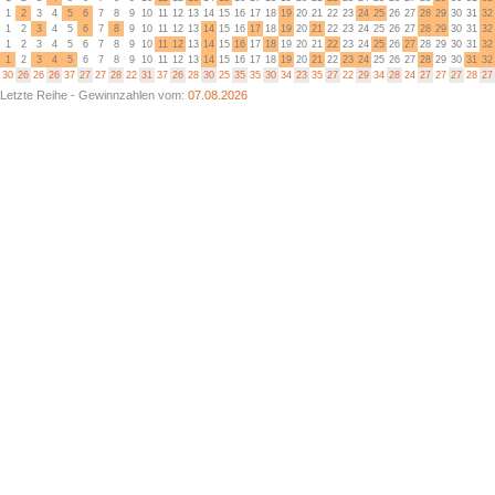
1
2
3
4
5
6
7
8
9
10
11
12
13
14
15
16
17
18
19
20
21
22
23
24
25
26
27
28
29
30
31
32
1
2
3
4
5
6
7
8
9
10
11
12
13
14
15
16
17
18
19
20
21
22
23
24
25
26
27
28
29
30
31
32
1
2
3
4
5
6
7
8
9
10
11
12
13
14
15
16
17
18
19
20
21
22
23
24
25
26
27
28
29
30
31
32
1
2
3
4
5
6
7
8
9
10
11
12
13
14
15
16
17
18
19
20
21
22
23
24
25
26
27
28
29
30
31
32
30
26
26
26
37
27
27
28
22
31
37
26
28
30
25
35
35
30
34
23
35
27
22
29
34
28
24
27
27
27
28
27
Letzte Reihe - Gewinnzahlen vom:
07.08.2026