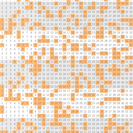
1
2
3
4
5
6
7
8
9
10
11
12
13
14
15
16
17
18
19
20
21
22
23
24
25
26
27
28
29
30
31
32
1
2
3
4
5
6
7
8
9
10
11
12
13
14
15
16
17
18
19
20
21
22
23
24
25
26
27
28
29
30
31
32
1
2
3
4
5
6
7
8
9
10
11
12
13
14
15
16
17
18
19
20
21
22
23
24
25
26
27
28
29
30
31
32
1
2
3
4
5
6
7
8
9
10
11
12
13
14
15
16
17
18
19
20
21
22
23
24
25
26
27
28
29
30
31
32
1
2
3
4
5
6
7
8
9
10
11
12
13
14
15
16
17
18
19
20
21
22
23
24
25
26
27
28
29
30
31
32
1
2
3
4
5
6
7
8
9
10
11
12
13
14
15
16
17
18
19
20
21
22
23
24
25
26
27
28
29
30
31
32
1
2
3
4
5
6
7
8
9
10
11
12
13
14
15
16
17
18
19
20
21
22
23
24
25
26
27
28
29
30
31
32
1
2
3
4
5
6
7
8
9
10
11
12
13
14
15
16
17
18
19
20
21
22
23
24
25
26
27
28
29
30
31
32
1
2
3
4
5
6
7
8
9
10
11
12
13
14
15
16
17
18
19
20
21
22
23
24
25
26
27
28
29
30
31
32
1
2
3
4
5
6
7
8
9
10
11
12
13
14
15
16
17
18
19
20
21
22
23
24
25
26
27
28
29
30
31
32
1
2
3
4
5
6
7
8
9
10
11
12
13
14
15
16
17
18
19
20
21
22
23
24
25
26
27
28
29
30
31
32
1
2
3
4
5
6
7
8
9
10
11
12
13
14
15
16
17
18
19
20
21
22
23
24
25
26
27
28
29
30
31
32
1
2
3
4
5
6
7
8
9
10
11
12
13
14
15
16
17
18
19
20
21
22
23
24
25
26
27
28
29
30
31
32
1
2
3
4
5
6
7
8
9
10
11
12
13
14
15
16
17
18
19
20
21
22
23
24
25
26
27
28
29
30
31
32
1
2
3
4
5
6
7
8
9
10
11
12
13
14
15
16
17
18
19
20
21
22
23
24
25
26
27
28
29
30
31
32
1
2
3
4
5
6
7
8
9
10
11
12
13
14
15
16
17
18
19
20
21
22
23
24
25
26
27
28
29
30
31
32
1
2
3
4
5
6
7
8
9
10
11
12
13
14
15
16
17
18
19
20
21
22
23
24
25
26
27
28
29
30
31
32
1
2
3
4
5
6
7
8
9
10
11
12
13
14
15
16
17
18
19
20
21
22
23
24
25
26
27
28
29
30
31
32
1
2
3
4
5
6
7
8
9
10
11
12
13
14
15
16
17
18
19
20
21
22
23
24
25
26
27
28
29
30
31
32
1
2
3
4
5
6
7
8
9
10
11
12
13
14
15
16
17
18
19
20
21
22
23
24
25
26
27
28
29
30
31
32
1
2
3
4
5
6
7
8
9
10
11
12
13
14
15
16
17
18
19
20
21
22
23
24
25
26
27
28
29
30
31
32
1
2
3
4
5
6
7
8
9
10
11
12
13
14
15
16
17
18
19
20
21
22
23
24
25
26
27
28
29
30
31
32
1
2
3
4
5
6
7
8
9
10
11
12
13
14
15
16
17
18
19
20
21
22
23
24
25
26
27
28
29
30
31
32
1
2
3
4
5
6
7
8
9
10
11
12
13
14
15
16
17
18
19
20
21
22
23
24
25
26
27
28
29
30
31
32
1
2
3
4
5
6
7
8
9
10
11
12
13
14
15
16
17
18
19
20
21
22
23
24
25
26
27
28
29
30
31
32
1
2
3
4
5
6
7
8
9
10
11
12
13
14
15
16
17
18
19
20
21
22
23
24
25
26
27
28
29
30
31
32
1
2
3
4
5
6
7
8
9
10
11
12
13
14
15
16
17
18
19
20
21
22
23
24
25
26
27
28
29
30
31
32
1
2
3
4
5
6
7
8
9
10
11
12
13
14
15
16
17
18
19
20
21
22
23
24
25
26
27
28
29
30
31
32
1
2
3
4
5
6
7
8
9
10
11
12
13
14
15
16
17
18
19
20
21
22
23
24
25
26
27
28
29
30
31
32
1
2
3
4
5
6
7
8
9
10
11
12
13
14
15
16
17
18
19
20
21
22
23
24
25
26
27
28
29
30
31
32
1
2
3
4
5
6
7
8
9
10
11
12
13
14
15
16
17
18
19
20
21
22
23
24
25
26
27
28
29
30
31
32
1
2
3
4
5
6
7
8
9
10
11
12
13
14
15
16
17
18
19
20
21
22
23
24
25
26
27
28
29
30
31
32