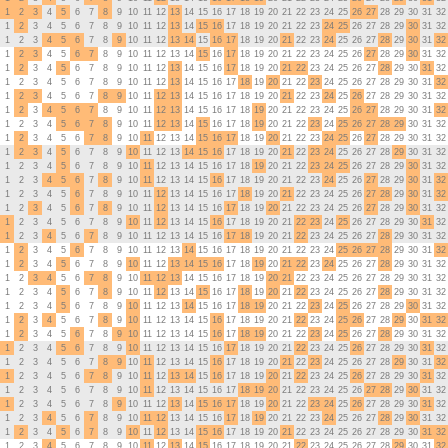
1
2
3
4
5
6
7
8
9
10
11
12
13
14
15
16
17
18
19
20
21
22
23
24
25
26
27
28
29
30
31
32
1
2
3
4
5
6
7
8
9
10
11
12
13
14
15
16
17
18
19
20
21
22
23
24
25
26
27
28
29
30
31
32
1
2
3
4
5
6
7
8
9
10
11
12
13
14
15
16
17
18
19
20
21
22
23
24
25
26
27
28
29
30
31
32
1
2
3
4
5
6
7
8
9
10
11
12
13
14
15
16
17
18
19
20
21
22
23
24
25
26
27
28
29
30
31
32
1
2
3
4
5
6
7
8
9
10
11
12
13
14
15
16
17
18
19
20
21
22
23
24
25
26
27
28
29
30
31
32
1
2
3
4
5
6
7
8
9
10
11
12
13
14
15
16
17
18
19
20
21
22
23
24
25
26
27
28
29
30
31
32
1
2
3
4
5
6
7
8
9
10
11
12
13
14
15
16
17
18
19
20
21
22
23
24
25
26
27
28
29
30
31
32
1
2
3
4
5
6
7
8
9
10
11
12
13
14
15
16
17
18
19
20
21
22
23
24
25
26
27
28
29
30
31
32
1
2
3
4
5
6
7
8
9
10
11
12
13
14
15
16
17
18
19
20
21
22
23
24
25
26
27
28
29
30
31
32
1
2
3
4
5
6
7
8
9
10
11
12
13
14
15
16
17
18
19
20
21
22
23
24
25
26
27
28
29
30
31
32
1
2
3
4
5
6
7
8
9
10
11
12
13
14
15
16
17
18
19
20
21
22
23
24
25
26
27
28
29
30
31
32
1
2
3
4
5
6
7
8
9
10
11
12
13
14
15
16
17
18
19
20
21
22
23
24
25
26
27
28
29
30
31
32
1
2
3
4
5
6
7
8
9
10
11
12
13
14
15
16
17
18
19
20
21
22
23
24
25
26
27
28
29
30
31
32
1
2
3
4
5
6
7
8
9
10
11
12
13
14
15
16
17
18
19
20
21
22
23
24
25
26
27
28
29
30
31
32
1
2
3
4
5
6
7
8
9
10
11
12
13
14
15
16
17
18
19
20
21
22
23
24
25
26
27
28
29
30
31
32
1
2
3
4
5
6
7
8
9
10
11
12
13
14
15
16
17
18
19
20
21
22
23
24
25
26
27
28
29
30
31
32
1
2
3
4
5
6
7
8
9
10
11
12
13
14
15
16
17
18
19
20
21
22
23
24
25
26
27
28
29
30
31
32
1
2
3
4
5
6
7
8
9
10
11
12
13
14
15
16
17
18
19
20
21
22
23
24
25
26
27
28
29
30
31
32
1
2
3
4
5
6
7
8
9
10
11
12
13
14
15
16
17
18
19
20
21
22
23
24
25
26
27
28
29
30
31
32
1
2
3
4
5
6
7
8
9
10
11
12
13
14
15
16
17
18
19
20
21
22
23
24
25
26
27
28
29
30
31
32
1
2
3
4
5
6
7
8
9
10
11
12
13
14
15
16
17
18
19
20
21
22
23
24
25
26
27
28
29
30
31
32
1
2
3
4
5
6
7
8
9
10
11
12
13
14
15
16
17
18
19
20
21
22
23
24
25
26
27
28
29
30
31
32
1
2
3
4
5
6
7
8
9
10
11
12
13
14
15
16
17
18
19
20
21
22
23
24
25
26
27
28
29
30
31
32
1
2
3
4
5
6
7
8
9
10
11
12
13
14
15
16
17
18
19
20
21
22
23
24
25
26
27
28
29
30
31
32
1
2
3
4
5
6
7
8
9
10
11
12
13
14
15
16
17
18
19
20
21
22
23
24
25
26
27
28
29
30
31
32
1
2
3
4
5
6
7
8
9
10
11
12
13
14
15
16
17
18
19
20
21
22
23
24
25
26
27
28
29
30
31
32
1
2
3
4
5
6
7
8
9
10
11
12
13
14
15
16
17
18
19
20
21
22
23
24
25
26
27
28
29
30
31
32
1
2
3
4
5
6
7
8
9
10
11
12
13
14
15
16
17
18
19
20
21
22
23
24
25
26
27
28
29
30
31
32
1
2
3
4
5
6
7
8
9
10
11
12
13
14
15
16
17
18
19
20
21
22
23
24
25
26
27
28
29
30
31
32
1
2
3
4
5
6
7
8
9
10
11
12
13
14
15
16
17
18
19
20
21
22
23
24
25
26
27
28
29
30
31
32
1
2
3
4
5
6
7
8
9
10
11
12
13
14
15
16
17
18
19
20
21
22
23
24
25
26
27
28
29
30
31
32
1
2
3
4
5
6
7
8
9
10
11
12
13
14
15
16
17
18
19
20
21
22
23
24
25
26
27
28
29
30
31
32