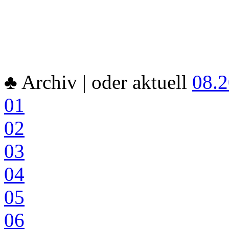
♣ Archiv |
oder aktuell
08.
01
02
03
04
05
06