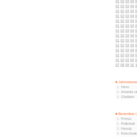
01
02
03
04
0
01
02
03
04
0
01
02
03
04
0
01
02
03
04
0
01
02
03
04
0
01
02
03
04
0
01
02
03
04
0
01
02
03
04
0
01
02
03
04
0
01
02
03
04
0
01
02
03
04
0
01
02
03
04
0
01
02
03
04
0
07
08
09
10
1
♣ Jahresbeste
1.
Hexe
2.
Amanita ci
3.
Gladiator
♣ Bestenliste 
1.
Primus
2.
Rollerball
3.
Hausig
4.
Roischnak