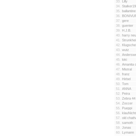
33.
Lilly
34.
Stalker1
35.
ballantine
36.
BONIVU
37.
gere
38.
guenter
39.
H.J.B.
40.
harry ne
41.
Strunkhei
42.
Klugsche
43.
wutz
44.
Anderswe
45.
loki
46.
Amanita c
47.
Mistral
48.
franz
49.
Hirbel
50.
Tom
51.
ANNA
52.
Petra
53.
Zebra 44
54.
Zoccer
55.
Pueppi
56.
klauNich
57.
old chat
58.
samoth
59.
Jonas
60.
Lymann