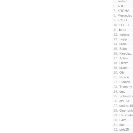
5.
wolla65
6.
ADOLF
7.
KROHA
8.
Mercedes
9.
KOBO
10.
O L L I
11.
feuer
12.
fortuna
13.
Seppi
14.
ulla01
15.
Babo
16.
Kleeblatt
17.
Anton
18.
Okrim
19.
braniff
20.
Obi
21.
Nasrin
22.
Riddick
23.
Thommy
24.
dmc
25.
Schmalzl
26.
didi154
27.
sedroc1
28.
Guensch
29.
Herzbub
30.
Guta
31.
duc
32.
pele254