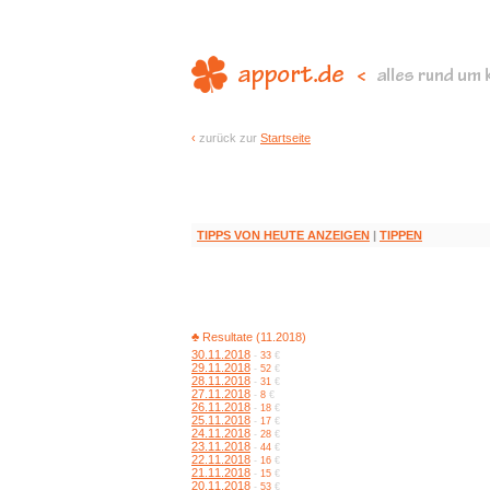
‹
zurück zur
Startseite
TIPPS VON HEUTE ANZEIGEN
|
TIPPEN
♣ Resultate (11.2018)
30.11.2018
-
33
€
29.11.2018
-
52
€
28.11.2018
-
31
€
27.11.2018
-
8
€
26.11.2018
-
18
€
25.11.2018
-
17
€
24.11.2018
-
28
€
23.11.2018
-
44
€
22.11.2018
-
16
€
21.11.2018
-
15
€
20.11.2018
-
53
€