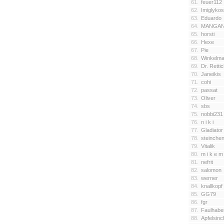
61.
feuer112
62.
Imiglykos
63.
Eduardo
64.
MANGAN
65.
horsti
66.
Hexe
67.
Pie
68.
Winkelm
69.
Dr. Retti
70.
Janeikis
71.
cohi
72.
passat
73.
Oliver
74.
sbs
75.
nobbi231
76.
n i k i
77.
Gladiator
78.
steinche
79.
Vitalik
80.
m i k e m 
81.
nefrit
82.
salomon
83.
werner
84.
knallkopf
85.
GG79
86.
fgr
87.
Faulhabe
88.
Apfelsin