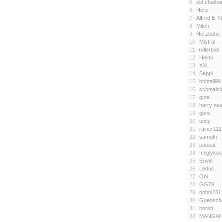
5.
old chatha
6.
Herz
7.
Alfred E.
8.
Mitch
9.
Herzbube
10.
Mistral
11.
rollerball
12.
Helmi
13.
XXL
14.
Seppi
15.
bobtail99
16.
schmalzl
17.
guta
18.
harry ne
19.
gere
20.
unity
21.
rainer112
22.
samoth
23.
passat
24.
Imiglykos
25.
Erwin
26.
Leduc
27.
Obi
28.
GG79
29.
nobbi231
30.
Guensch
31.
horsti
32.
MANGAN