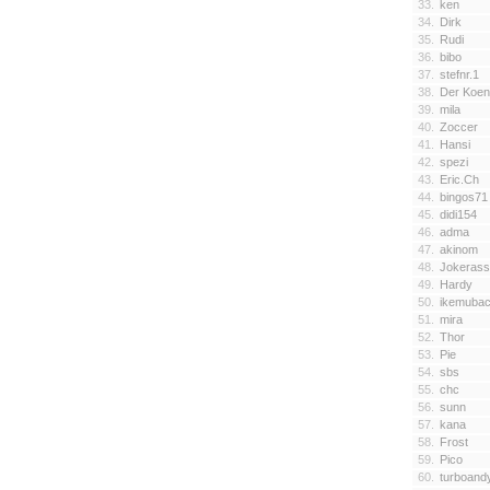
33.
ken
34.
Dirk
35.
Rudi
36.
bibo
37.
stefnr.1
38.
Der Koen
39.
mila
40.
Zoccer
41.
Hansi
42.
spezi
43.
Eric.Ch
44.
bingos71
45.
didi154
46.
adma
47.
akinom
48.
Jokerass
49.
Hardy
50.
ikemuba
51.
mira
52.
Thor
53.
Pie
54.
sbs
55.
chc
56.
sunn
57.
kana
58.
Frost
59.
Pico
60.
turboand