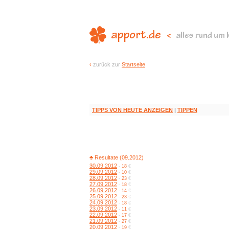
‹
zurück zur
Startseite
TIPPS VON HEUTE ANZEIGEN
|
TIPPEN
♣ Resultate (09.2012)
30.09.2012
-
18
€
29.09.2012
-
10
€
28.09.2012
-
23
€
27.09.2012
-
18
€
26.09.2012
-
14
€
25.09.2012
-
23
€
24.09.2012
-
18
€
23.09.2012
-
11
€
22.09.2012
-
17
€
21.09.2012
-
27
€
20.09.2012
-
19
€