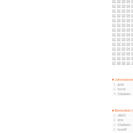
01
02
03
04
0
01
02
03
04
0
01
02
03
04
0
01
02
03
04
0
01
02
03
04
0
01
02
03
04
0
01
02
03
04
0
01
02
03
04
0
01
02
03
04
0
01
02
03
04
0
01
02
03
04
0
01
02
03
04
0
01
02
03
04
0
07
08
09
10
1
♣ Jahresbeste
1.
guta
2.
horsti
3.
Gladiator
♣ Bestenliste 
1.
ulla01
2.
dmc
3.
Gladiator
4.
braniff