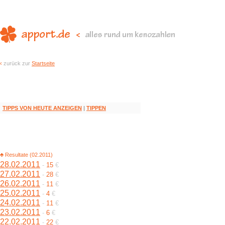
‹
zurück zur
Startseite
TIPPS VON HEUTE ANZEIGEN
|
TIPPEN
♣ Resultate (02.2011)
28.02.2011
-
15
€
27.02.2011
-
28
€
26.02.2011
-
11
€
25.02.2011
-
4
€
24.02.2011
-
11
€
23.02.2011
-
6
€
22.02.2011
-
22
€