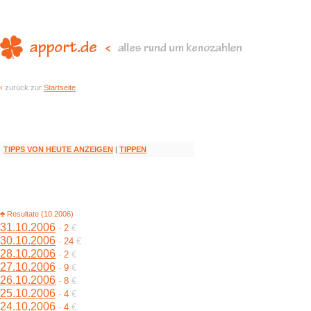
‹
zurück zur
Startseite
TIPPS VON HEUTE ANZEIGEN
|
TIPPEN
♣ Resultate (10.2006)
31.10.2006
-
2
€
30.10.2006
-
24
€
28.10.2006
-
2
€
27.10.2006
-
9
€
26.10.2006
-
8
€
25.10.2006
-
4
€
24.10.2006
-
4
€