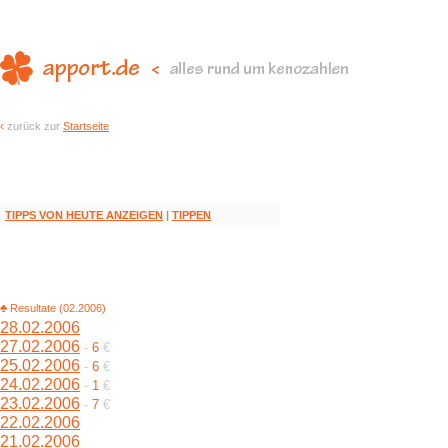
‹
zurück zur
Startseite
TIPPS VON HEUTE ANZEIGEN
|
TIPPEN
♣ Resultate (02.2006)
28.02.2006
27.02.2006
-
6
€
25.02.2006
-
6
€
24.02.2006
-
1
€
23.02.2006
-
7
€
22.02.2006
21.02.2006